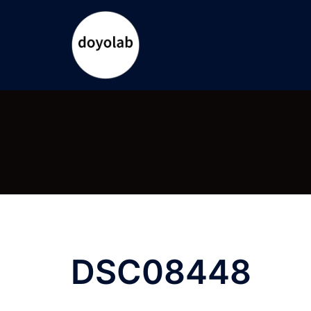
コ
ン
テ
ン
ツ
へ
ス
キ
ッ
プ
DSC08448