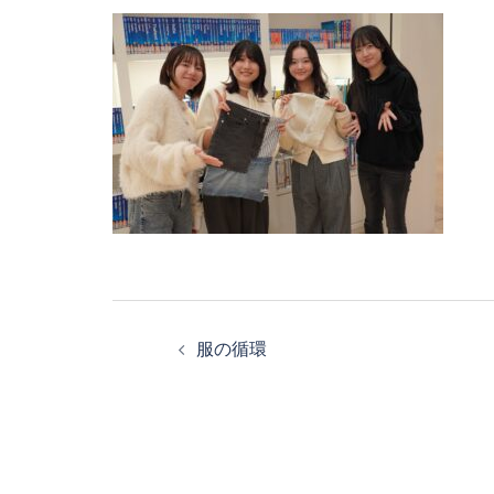
投
服の循環
稿
ナ
ビ