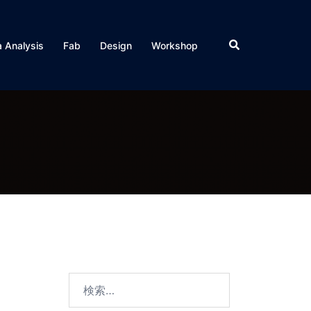
検
 Analysis
Fab
Design
Workshop
索
検
索: