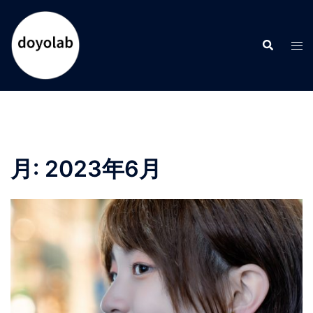
コ
ン
検
テ
ト
索
ン
グ
ツ
ル
へ
メ
ス
ニ
キ
ュ
ッ
ー
月:
2023年6月
プ