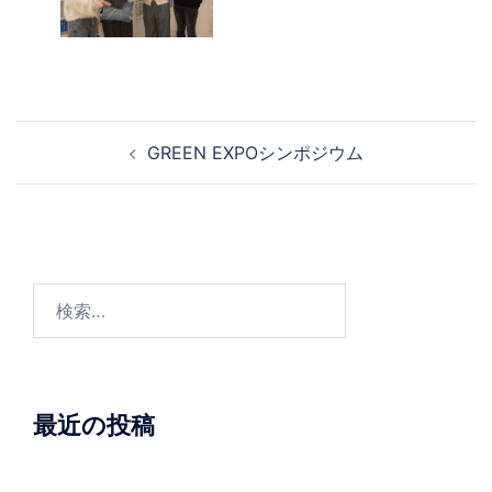
投
GREEN EXPOシンポジウム
稿
ナ
ビ
ゲ
ー
検
シ
索:
ョ
ン
最近の投稿