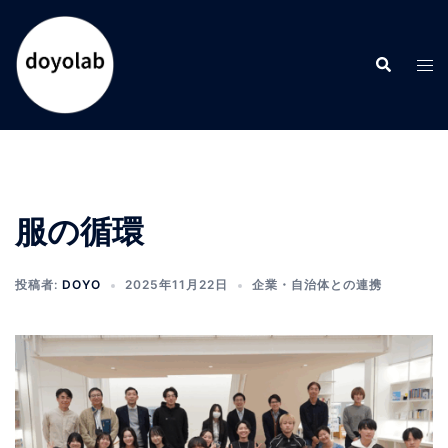
コ
ン
検
テ
ト
索
ン
グ
ツ
ル
へ
メ
ス
ニ
キ
ュ
ッ
ー
服の循環
プ
投稿者:
DOYO
2025年11月22日
企業・自治体との連携