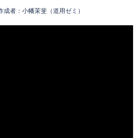
作成者：小幡茉斐（道用ゼミ）