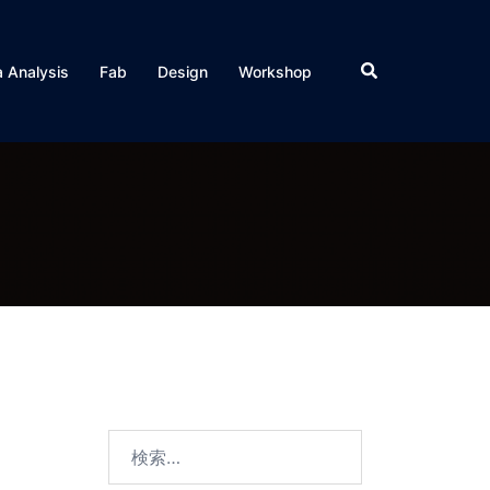
検
 Analysis
Fab
Design
Workshop
索
検
索: