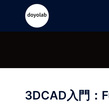
コ
ン
テ
ン
ツ
へ
ス
キ
ッ
プ
3DCAD入門：Fu