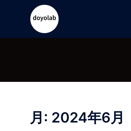
コ
ン
テ
ン
ツ
へ
ス
キ
ッ
プ
月:
2024年6月