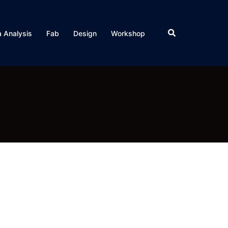
検
 Analysis
Fab
Design
Workshop
索