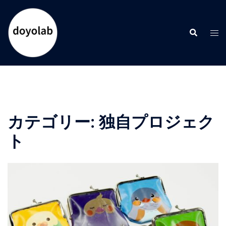
コ
ン
検
テ
ト
索
ン
グ
ツ
ル
へ
メ
ス
ニ
キ
ュ
ッ
ー
カテゴリー:
独自プロジェク
プ
ト